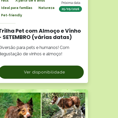
Fácil
A partir de 6 anos
Próxima data
Ideal para famílias
Natureza
05/09/2026
Pet-friendly
Trilha Pet com Almoço e Vinho
- SETEMBRO (várias datas)
Diversão para pets e humanos! Com
degustação de vinhos e almoço!
Ver disponibilidade