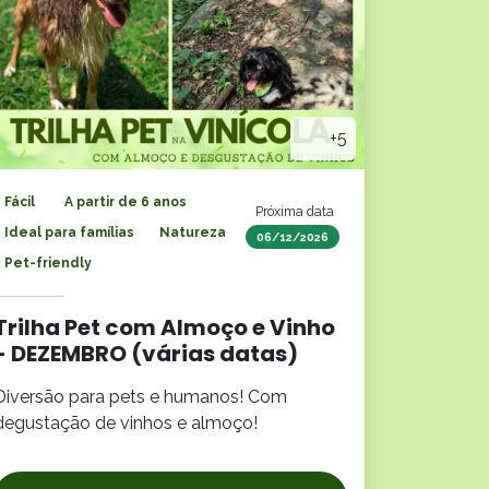
+5
Fácil
A partir de 6 anos
Próxima data
Ideal para famílias
Natureza
06/12/2026
Pet-friendly
Trilha Pet com Almoço e Vinho
- DEZEMBRO (várias datas)
Diversão para pets e humanos! Com
degustação de vinhos e almoço!