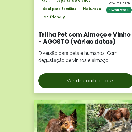
Fácil
A partir de 6 anos
Próxima data
Ideal para famílias
Natureza
16/08/2026
Pet-friendly
Trilha Pet com Almoço e Vinho
- AGOSTO (várias datas)
Diversão para pets e humanos! Com
degustação de vinhos e almoço!
Ver disponibilidade