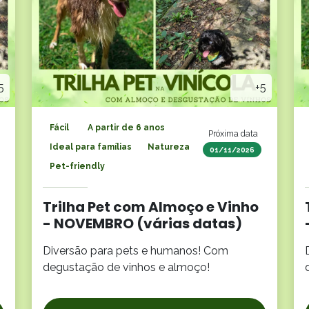
5
+5
Fácil
A partir de 6 anos
Próxima data
Ideal para famílias
Natureza
01/11/2026
Pet-friendly
Trilha Pet com Almoço e Vinho
- NOVEMBRO (várias datas)
Diversão para pets e humanos! Com
degustação de vinhos e almoço!