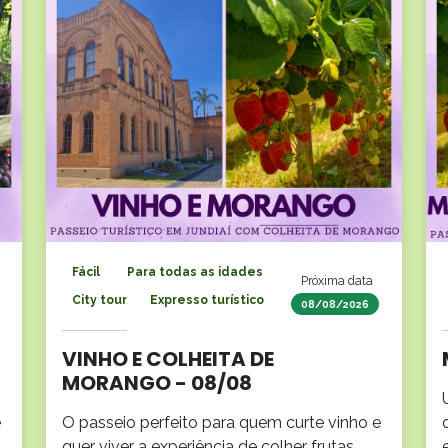
Fácil
Para todas as idades
Próxima data
City tour
Expresso turístico
08/08/2026
VINHO E COLHEITA DE
MORANGO - 08/08
e
O passeio perfeito para quem curte vinho e
quer viver a experiência de colher frutas