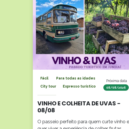
Fácil
Para todas as idades
Próxima data
City tour
Expresso turístico
08/08/2026
VINHO E COLHEITA DE UVAS -
08/08
O passeio perfeito para quem curte vinho 
quer viver a experiência de colher frutas