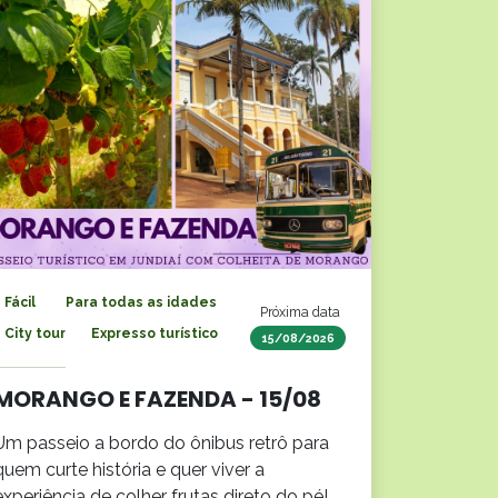
Fácil
Para todas as idades
Próxima data
City tour
Expresso turístico
15/08/2026
MORANGO E FAZENDA - 15/08
Um passeio a bordo do ônibus retrô para
quem curte história e quer viver a
experiência de colher frutas direto do pé!