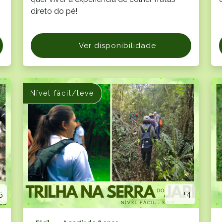
direto do pé!
Ver disponibilidade
Nível fácil/leve
5
+4