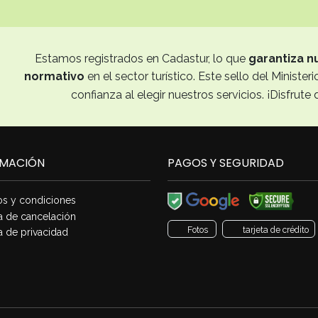
Estamos registrados en Cadastur, lo que
garantiza n
normativo
en el sector turístico. Este sello del Minist
confianza al elegir nuestros servicios. ¡Disfrute 
RMACIÓN
PAGOS Y SEGURIDAD
os y condiciones
ica de cancelación
Fotos
tarjeta de crédito
ca de privacidad