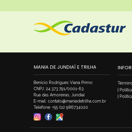
MANIA DE JUNDIAÍ E TRILHA
INFO
Benício Rodrigues Viana Primo
Términ
CNPJ: 24.373.791/0001-63
| Polít
Rua das Amoreiras, Jundiaí
| Políti
E-mail:
contato@maniadetrilha.com.br
Telefone: +55 (11) 986734020