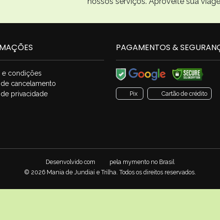
nossos serviços. Aproveite sua viag
RMAÇÕES
PAGAMENTOS & SEGURAN
 e condições
a de cancelamento
a de privacidade
Pix
Cartão de crédito
Desenvolvido com
pela
mymento
no Brasil
© 2026 Mania de Jundiaí e Trilha. Todos os direitos reservados.