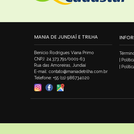
MANIA DE JUNDIAÍ E TRILHA
INFO
Benício Rodrigues Viana Primo
Términ
CNPJ: 24.373.791/0001-63
| Polít
Rua das Amoreiras, Jundiaí
| Políti
E-mail:
contato@maniadetrilha.com.br
Telefone: +55 (11) 986734020