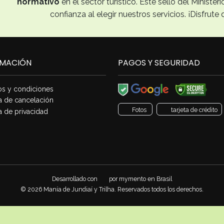
normativo
en el sector turístico. Este sello del Minist
confianza al elegir nuestros servicios. ¡Disfrute 
RMACIÓN
PAGOS Y SEGURIDAD
os y condiciones
ica de cancelación
Fotos
tarjeta de crédito
ca de privacidad
Desarrollado con
por
mymento
en Brasil
© 2026 Manía de Jundiaí y Trilha. Reservados todos los derechos.